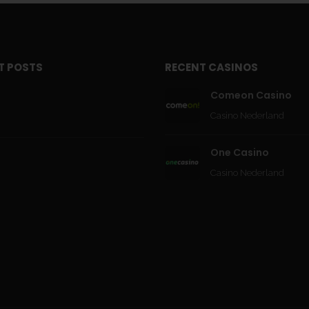
T POSTS
RECENT CASINOS
Comeon Casino
Betaalmethoden: zo
stort je..
Casino Nederland
One Casino
Online kansspelen:
uit deze..
Casino Nederland