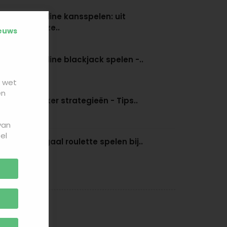
Online kansspelen: uit
deze..
euws
Online blackjack spelen -..
e wet
en
Poker strategieën - Tips..
van
el
Legaal roulette spelen bij..
Tags