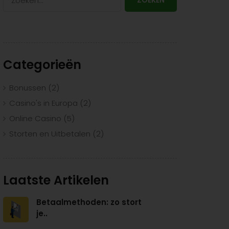
ZOEKEN
Categorieën
Bonussen
(2)
Casino's in Europa
(2)
Online Casino
(5)
Storten en Uitbetalen
(2)
Laatste Artikelen
Betaalmethoden: zo stort
je..