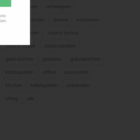
aanbiedingen
antwerpen
ite
betaalmethoden
bonus
bonussen
den.
bonus soorten
casino bonus
casino cruise
casinospellen
geld storten
goksites
gokvakanties
kaartspellen
offline
promoties
storten
tafelspellen
uitbetalen
uitleg
wiki