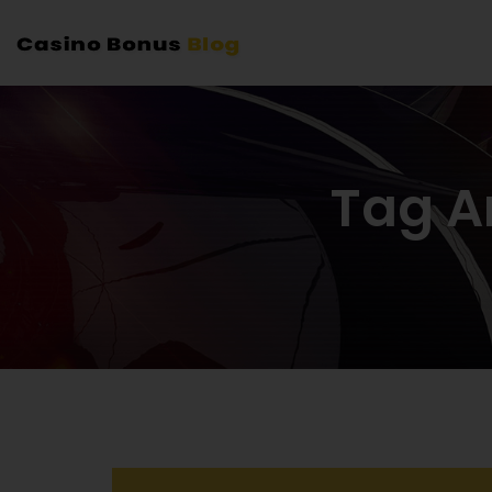
Tag A