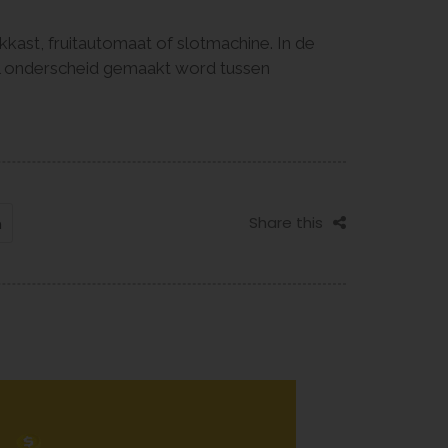
kast, fruitautomaat of slotmachine. In de
eel onderscheid gemaakt word tussen
Share this
n