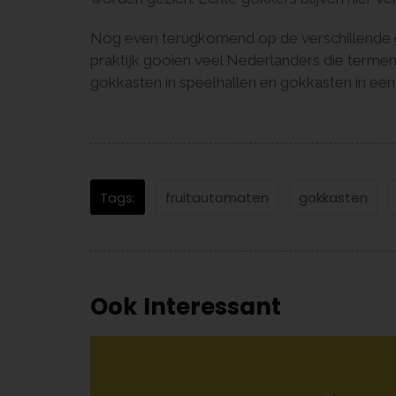
Nog even terugkomend op de verschillende gok
praktijk gooien veel Nederlanders die termen
gokkasten in speelhallen en gokkasten in een 
Tags:
fruitautomaten
gokkasten
Ook Interessant