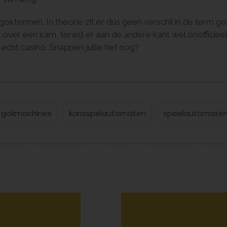
termen. In theorie zit er dus geen verschil in de term gok
 over een kam, terwijl er aan de andere kant wel onoffici
echt casino. Snappen jullie het nog?
gokmachines
kansspelautomaten
speelautomate