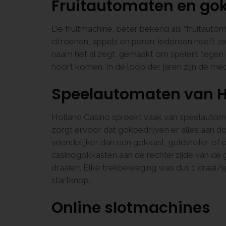
Fruitautomaten en go
De fruitmachine, beter bekend als “fruitauto
citroenen, appels en peren: iedereen heeft z
naam het al zegt, gemaakt om spelers tegen 
hoort komen. In de loop der jaren zijn de me
Speelautomaten van H
Holland Casino spreekt vaak van speelautoma
zorgt ervoor dat gokbedrijven er alles aan d
vriendelijker dan een gokkast, geldvreter of 
casinogokkasten aan de rechterzijde van de 
draaien. Elke trekbeweging was dus 1 draai/s
startknop.
Online slotmachines