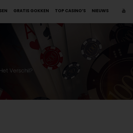
SEN
GRATIS GOKKEN
TOP CASINO’S
NIEUWS
et Verschil?