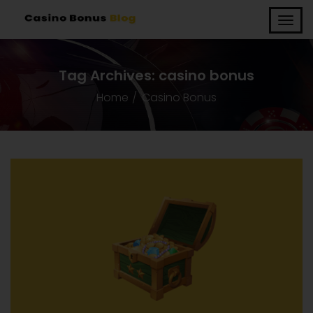
Tag Archives: casino bonus
Home
Casino Bonus