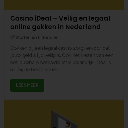
Casino iDeal – Veilig en legaal
online gokken in Nederland
Storten en Uitbetalen
Gokken bij een legaal casino zorgt ervoor dat
jouw geld altijd veilig is. Ook het kiezen van een
betrouwbare betaaldienst is belangrijk. iDeal is
hierbij de beste keuze.
LEES MEER