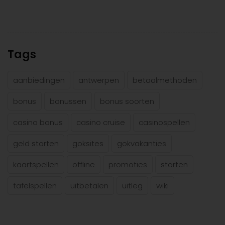
Tags
aanbiedingen
antwerpen
betaalmethoden
bonus
bonussen
bonus soorten
casino bonus
casino cruise
casinospellen
geld storten
goksites
gokvakanties
kaartspellen
offline
promoties
storten
tafelspellen
uitbetalen
uitleg
wiki