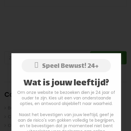
ZOEKEN
Speel Bewust! 24+
Wat is jouw leeftijd?
Om onze website te bezoeken dien je 24 jaar of
Categorieën
ouder te zijn. Kies uit een van onderstaande
opties, en antwoord alsjeblieft naar waarheid.
Bonussen
(2)
Naast het bevestigen van jouw leeftijd, geef je
Casino's in Europa
(2)
aan de risico's van gokken volledig te begrijpen,
Online Casino
(5)
en te bevestigen dat je momenteel niet bent