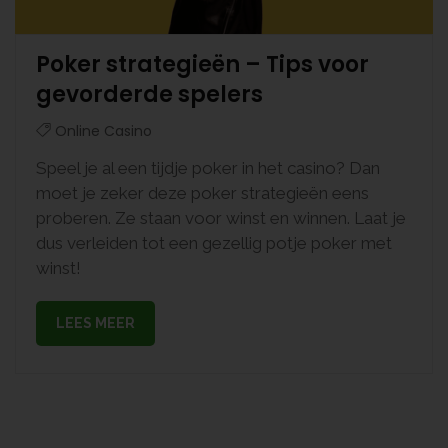
Poker strategieën – Tips voor
gevorderde spelers
Online Casino
Speel je al een tijdje poker in het casino? Dan
moet je zeker deze poker strategieën eens
proberen. Ze staan voor winst en winnen. Laat je
dus verleiden tot een gezellig potje poker met
winst!
LEES MEER