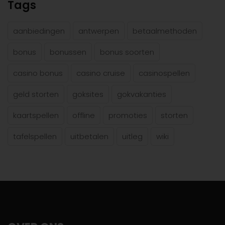
Tags
aanbiedingen
antwerpen
betaalmethoden
bonus
bonussen
bonus soorten
casino bonus
casino cruise
casinospellen
geld storten
goksites
gokvakanties
kaartspellen
offline
promoties
storten
tafelspellen
uitbetalen
uitleg
wiki