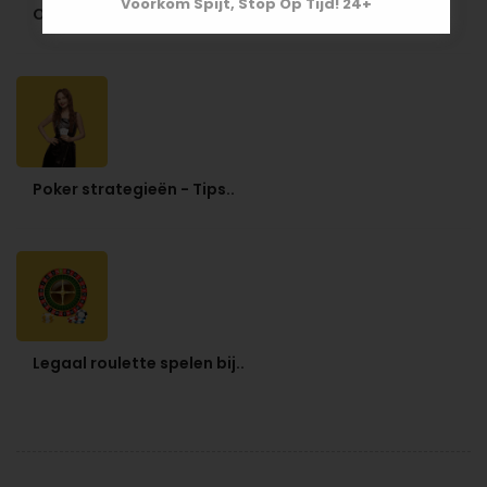
Voorkom Spijt, Stop Op Tijd! 24+
Online blackjack spelen -..
Poker strategieën - Tips..
Legaal roulette spelen bij..