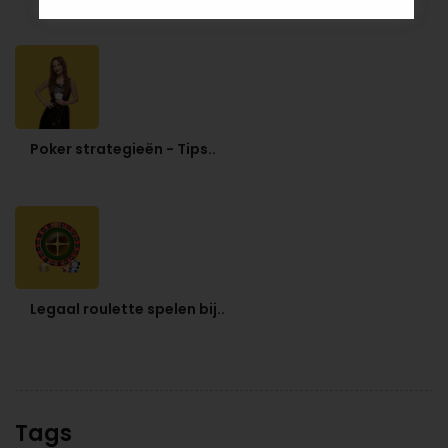
Poker strategieën - Tips..
Legaal roulette spelen bij..
Tags