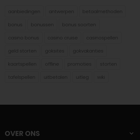
aanbiedingen
antwerpen
betaalmethoden
bonus
bonussen
bonus soorten
casino bonus
casino cruise
casinospellen
geld storten
goksites
gokvakanties
kaartspellen
offline
promoties
storten
tafelspellen
uitbetalen
uitleg
wiki
OVER ONS