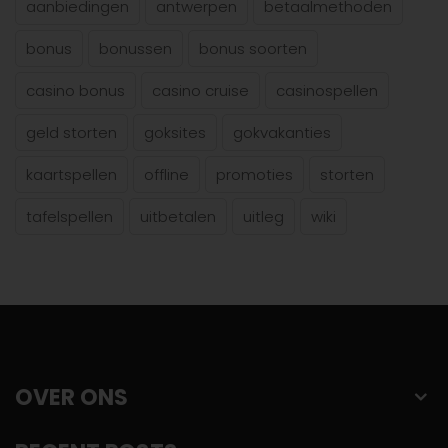
aanbiedingen
antwerpen
betaalmethoden
bonus
bonussen
bonus soorten
casino bonus
casino cruise
casinospellen
geld storten
goksites
gokvakanties
kaartspellen
offline
promoties
storten
tafelspellen
uitbetalen
uitleg
wiki
OVER ONS