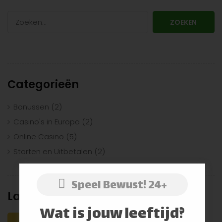
ZOEKEN
Categorieën
Bonussen
(2)
Casino's in Europa
(2)
Online Casino
(5)
Storten en Uitbetalen
(2)
Speel Bewust! 24+
Laatste Artikelen
Wat is jouw leeftijd?