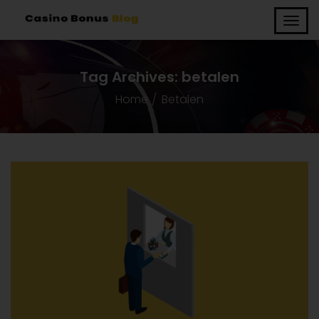
Tag Archives: betalen
Home
Betalen