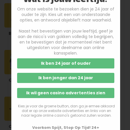
Wat is jouw leeftijd?
Om onze website te bezoeken dien je 24 jaar of
ouder te zijn. Kies uit een van onderstaande
opties, en antwoord alsjeblieft naar waarheid.
Naast het bevestigen van jouw leeftijd, geef je
Betaalmethoden: zo stort je..
aan de risico's van gokken volledig te begrijpen,
en te bevestigen dat je momenteel niet bent
uitgesloten voor deelname aan online
kansspelen.
Ik ben 24 jaar of ouder
Ik ben jonger dan 24 jaar
Online kansspelen: uit deze..
Ik wil geen casino advertenties zien
Kies je voor de groene button, dan ga je ermee akkoord
dat er op onze website advertenties en links van en
naar legale online casino's getoond zullen worden.
Online blackjack spelen -..
Voorkom Spijt, Stop Op Tijd! 24+