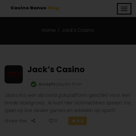
Home
Jack’s Casino
Jack’s Casino
Accepts
players from
Jacks.nl is een allround gokplatform geschikt voor een
brede doelgroep. Je kunt hier slotmachines spelen, los
gaan op live dealer games en wedden op sport!
Share this
0
4.2