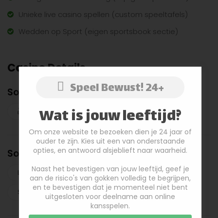
Unieke live casino spellen (custom speeltafels)
Wedden op Sport (eigen sportsbook sectie)
Casino Details
Speel Bewust! 24+
Social Accounts:
Wat is jouw leeftijd?
Om onze website te bezoeken dien je 24 jaar of
ouder te zijn. Kies uit een van onderstaande
opties, en antwoord alsjeblieft naar waarheid.
Software:
Naast het bevestigen van jouw leeftijd, geef je
Live Casino
Online Gokkasten
aan de risico's van gokken volledig te begrijpen,
en te bevestigen dat je momenteel niet bent
Sportweddenschappen
uitgesloten voor deelname aan online
kansspelen.