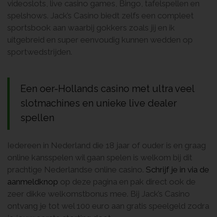
videoslots, live casino games, Bingo, tafelspellen en
spelshows. Jack’s Casino biedt zelfs een compleet
sportsbook aan waarbij gokkers zoals jij en ik
uitgebreid en super eenvoudig kunnen wedden op
sportwedstrijden.
Een oer-Hollands casino met ultra veel
slotmachines en unieke live dealer
spellen
Iedereen in Nederland die 18 jaar of ouder is en graag
online kansspelen wil gaan spelen is welkom bij dit
prachtige Nederlandse online casino.
Schrijf je in via de
aanmeldknop
op deze pagina en pak direct ook de
zeer dikke welkomstbonus mee. Bij Jack’s Casino
ontvang je tot wel 100 euro aan gratis speelgeld zodra